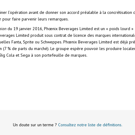
miner l’opération avant de donner son accord préalable à la concrétisation 
er pour faire parvenir leurs remarques.
nion
du 19 janvier 2016, Phœnix Beverages Limited est un « poids lourd » 
Beverages Limited produit sous contrat de licence des marques internation
elles Fanta, Sprite ou Schweppes. Phœnix Beverages Limited est déjà prése
in (7 % de parts du marché). Le groupe espère pouvoir les produire localeme
k, Big Cola et Sega à son portefeuille de marques.
Un doute sur un terme ?
Consultez notre liste de définitions.