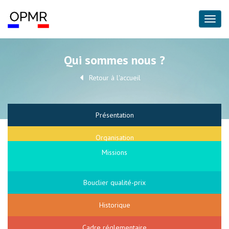
Qui sommes nous ?
Retour à l'accueil
Présentation
Organisation
Missions
Bouclier qualité-prix
Historique
Cadre réglementaire