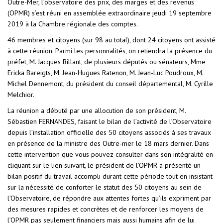
Outre-Mer, l’observatoire des prix, des marges et des revenus
(OPMR) s’est réuni en assemblée extraordinaire jeudi 19 septembre
2019 à la Chambre régionale des comptes.
46 membres et citoyens (sur 98 au total), dont 24 citoyens ont assisté
à cette réunion. Parmi les personnalités, on retiendra la présence du
préfet, M. Jacques Billant, de plusieurs députés ou sénateurs, Mme
Ericka Bareigts, M. Jean-Hugues Ratenon, M. Jean-Luc Poudroux, M.
Michel Dennemont, du président du conseil départemental, M. Cyrille
Melchior.
La réunion a débuté par une allocution de son président, M.
Sébastien FERNANDES, faisant le bilan de l’activité de l’Observatoire
depuis l’installation officielle des 50 citoyens associés à ses travaux
en présence de la ministre des Outre-mer le 18 mars dernier. Dans
cette intervention que vous pouvez consulter dans son intégralité en
cliquant sur le lien suivant, le président de l’OPMR a présenté un
bilan positif du travail accompli durant cette période tout en insistant
sur la nécessité de conforter le statut des 50 citoyens au sein de
l’Observatoire, de répondre aux attentes fortes qu’ils expriment par
des mesures rapides et concrètes et de renforcer les moyens de
l’OPMR pas seulement financiers mais aussi humains afin de lui