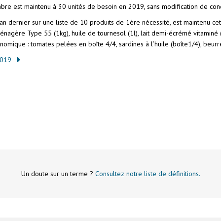
re est maintenu à 30 unités de besoin en 2019, sans modification de con
 l’an dernier sur une liste de 10 produits de 1ère nécessité, est maintenu c
 ménagère Type 55 (1kg), huile de tournesol (1l), lait demi-écrémé vitaminé (
que : tomates pelées en boîte 4/4, sardines à l’huile (boîte1/4), beurr
2019
Un doute sur un terme ?
Consultez notre liste de définitions.