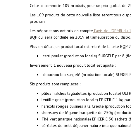
Celle-ci comporte 109 produits, pour un prix global de 2
Les 109 produits de cette nouvelle liste seront tous dispo
prochain.
Les négociations ont pris en compte
l’avis de l’OPMR du
BQP qui sera conduite en 2019 et l’amélioration du disposit
Plus en détail, un produit local est retiré de la liste BQP 
carri poulet (production locale) SURGELE par 8 (fl
Inversement, 1 nouveau produit local est ajouté :
chouchou bio surgelé (production locale) SURGE
Six produits sont remplacés :
pâtes fraîches tagliatelles (production locale) U
lentille grise (production locale) EPICERIE 1 kg pa
haricots rouges cuisinés à la Créole (production l
shopsuey de légume barquette de 250g (production
Thé vert (marque nationale) EPICERIE 30 sachets (
céréales de petit déjeuner nature (marque nationa