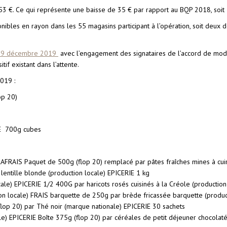
53 €. Ce qui représente une baisse de 35 € par rapport au BQP 2018, soit
nibles en rayon dans les 55 magasins participant à l’opération, soit deux de
 19 décembre 2019
avec l’engagement des signataires de l’accord de modér
if existant dans l’attente.
2019 :
op 20)
LE 700g cubes
LTRAFRAIS Paquet de 500g (flop 20) remplacé par pâtes fraîches mines à c
r lentille blonde (production locale) EPICERIE 1 kg
ocale) EPICERIE 1/2 400G par haricots rosés cuisinés à la Créole (producti
 locale) FRAIS barquette de 250g par brède fricassée barquette (produc
flop 20) par Thé noir (marque nationale) EPICERIE 30 sachets
le) EPICERIE Boîte 375g (flop 20) par céréales de petit déjeuner chocolat