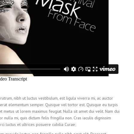
rutrum, nibh ut luctus vestibulum, est ligula viverra mi, ac auctor
 ac erat elementum semper. Quisque vel tortor est. Quisque eu turpis
eget metus ut lorem maximus feugiat. Nulla sit amet dui velit. Nam dui
itor nulla mi, quis dictum felis fringilla non. Cras iaculis dignissim
rci luctus et ultrices posuere cubilia Curae;
 gravida lectus, non fringilla nulla nibh eget elit. Praesent