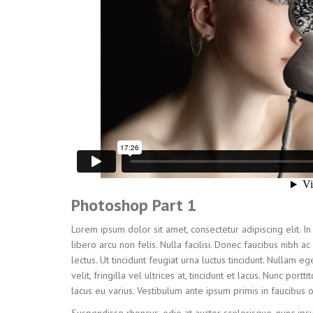
Photoshop Part 1
Lorem ipsum dolor sit amet, consectetur adipiscing elit. In 
libero arcu non felis. Nulla facilisi. Donec faucibus nibh
lectus. Ut tincidunt feugiat urna luctus tincidunt. Nullam 
velit, fringilla vel ultrices at, tincidunt et lacus. Nunc portt
lacus eu varius. Vestibulum ante ipsum primis in faucibus o
Suspendisse rhoncus, odio at auctor scelerisque, nunc ipsum