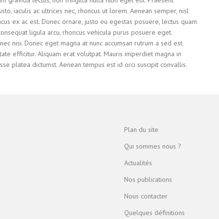
sto, iaculis ac ultrices nec, rhoncus ut lorem. Aenean semper, nisl
lacus ex ac est. Donec ornare, justo eu egestas posuere, lectus quam
consequat ligula arcu, rhoncus vehicula purus posuere eget.
tis nec nisi. Donec eget magna at nunc accumsan rutrum a sed est.
tate efficitur. Aliquam erat volutpat. Mauris imperdiet magna in
se platea dictumst. Aenean tempus est id orci suscipit convallis.
Plan du site
Qui sommes nous ?
Actualités
Nos publications
Nous contacter
Quelques définitions