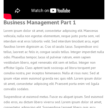
Business Management Part 1
Lorem ipsum dolor sit amet, consectetur adipiscing elit. Maecenas
vehicula, nulla non egestas elementum, neque justo porta sem, vel
interdum erat eros lobortis velit. Sed interdum tincidunt arcu, eget
faucibus lorem dignissim ac. Cras id iaculis lacus. Suspendisse orci
tellus, laoreet ac felis in, congue iaculis tellus. Integer imperdiet nulla
odio. Phasellus tempor, lacus id pulvinar rutrum, enim sapien
vestibulum libero, eget venenatis elit sem et tellus. Integer non
efficitur ligula. Class aptent taciti sociosqu ad litora torquent per
conubia nostra, per inceptos himenaeos. Nulla at risus nunc. Sed at
ipsum vitae enim euismod gravida nec quis nibh. Lorem ipsum dolor
sit amet, consectetur adipiscing elit. Praesent porta enim vel ligula
convallis sodales.
Suspendisse ut euismod metus. Fusce eu aliquet ipsum. Sed euismod
odio eros, eu dictum libero viverra sed. Lorem ipsum dolor sit amet,
consectetur adipiscing elit. Suspendisse laoreet libero quis arcu